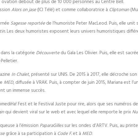
e ovation debout de plus de 10 000 personnes au Centre Bell.
ission
Alors on jase
(ICI Télé) et comme collaboratrice à
Cliptoman
(Mus
ournée
Sagesse reportée
de l’humoriste Peter MacLeod. Puis, elle unit s
in.
Les deux humoristes exposent leurs univers humoristiques différe
 dans la catégorie
Découverte
du Gala Les Olivier. Puis, elle est sacré
Pelletier.
gazine
In Chalet
, présenté sur UNIS. De 2015 à 2017, elle décroche son
se
MED
, diffusée à VRAK. Puis, à compter de juin 2015, Mariana est l’
ent un immense succès.
mediHa! Fest et le Festival Juste pour rire, alors que ses numéros de 
gin
qui devient viral sur le web et avec lequel elle remporte le prix
Nu
queuse à l’émission
PaparaGilles
sur les ondes d’ARTV. Puis, au print
sse
grâce à sa participation à
Code F.
et à
MED
.