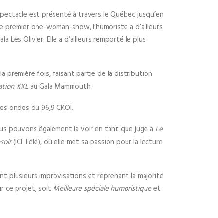
 spectacle est présenté à travers le Québec jusqu’en
ce premier one-woman-show, l’humoriste a d’ailleurs
 Les Olivier. Elle a d’ailleurs remporté le plus
a première fois, faisant partie de la distribution
ration XXL
au Gala Mammouth.
les ondes du 96,9 CKOI.
us pouvons également la voir en tant que juge à
Le
soir
(ICI Télé), où elle met sa passion pour la lecture
uant plusieurs improvisations et reprenant la majorité
r ce projet, soit
Meilleure spéciale humoristique
et