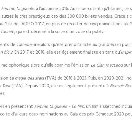
,
Femme ta gueule
, à l’automne 2016. Aussi percutant qu’hilarant, ce
autres le très prestigieux cap des 300 000 billets vendus. Grâce à 
u Gala de l’ADISQ 2017, en plus de récolter de cinq nominations au Gala
 l’année
, qui est décerné à la suite d’un vote du public.
ents de comédienne alors qu’elle prend l’affiche au grand écran pour l
 flic 2
. En 2017 et 2018, elle est également finaliste en tant qu’
Inspi
s radiophonique alors qu’elle coanime l’émission
Le Clan MacLeod
sur 
ission
La magie des stars
(TVA) de 2018 à 2023. Puis, en 2020-2021, no
a Tour
(TVA). Depuis 2020, elle est également présente à
Bonsoir Bon
es.
loin en présentant
Femme ta gueule – Le film
, un film à sketches incl
olte d’ailleurs deux nominations au Gala des prix Gémeaux 2020 pou