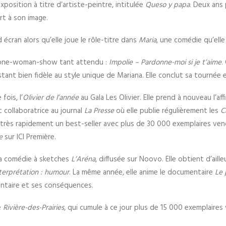
xposition à titre d’artiste-peintre, intitulée
Queso y papa
. Deux ans 
rt à son image.
d écran alors qu’elle joue le rôle-titre dans
Maria
, une comédie qu’elle
e one-woman-show tant attendu :
Impolie – Pardonne-moi si je t’aime
.
tant bien fidèle au style unique de Mariana. Elle conclut sa tournée
fois, l’
Olivier de l’année
au Gala Les Olivier. Elle prend à nouveau l’af
collaboratrice au journal
La Presse
où elle publie régulièrement les
C
très rapidement un best-seller avec plus de 30 000 exemplaires vend
e
sur ICI Première.
 la comédie à sketches
L’Aréna
, diffusée sur Noovo. Elle obtient d’aill
nterprétation : humour
. La même année, elle anime le documentaire
Le 
entaire et ses conséquences.
e
Rivière-des-Prairies,
qui cumule à ce jour plus de 15 000 exemplaires v