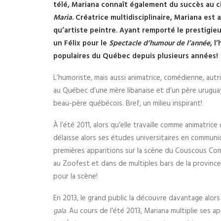
télé, Mariana connaît également du succès au 
Maria
. Créatrice multidisciplinaire, Mariana est a
qu’artiste peintre. Ayant remporté le prestigie
un Félix pour le
Spectacle d’humour de l’année
, l
populaires du Québec depuis plusieurs années!
L’humoriste, mais aussi animatrice, comédienne, autr
au Québec d’une mère libanaise et d’un père uruguaye
beau-père québécois. Bref, un milieu inspirant!
À l’été 2011, alors qu’elle travaille comme animatrice 
délaisse alors ses études universitaires en communic
premières apparitions sur la scène du Couscous Co
au Zoofest et dans de multiples bars de la province. 
pour la scène!
En 2013, le grand public la découvre davantage alors 
gala
. Au cours de l’été 2013, Mariana multiplie ses a