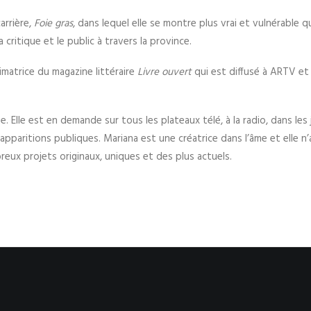
rrière,
Foie gras
, dans lequel elle se montre plus vrai et vulnérable q
critique et le public à travers la province.
imatrice du magazine littéraire
Livre ouvert
qui est diffusé à ARTV et 
. Elle est en demande sur tous les plateaux télé, à la radio, dans le
paritions publiques. Mariana est une créatrice dans l’âme et elle n’a
eux projets originaux, uniques et des plus actuels.