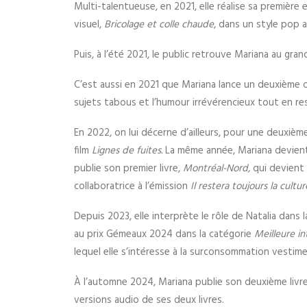
Multi-talentueuse, en 2021, elle réalise sa première e
visuel,
Bricolage et colle chaude
, dans un style pop a
Puis, à l’été 2021, le public retrouve Mariana au gran
C’est aussi en 2021 que Mariana lance un deuxièm
sujets tabous et l’humour irrévérencieux tout en res
En 2022, on lui décerne d’ailleurs, pour une deuxième 
film
Lignes de fuites.
La même année, Mariana devient 
publie son premier livre,
Montréal-Nord,
qui devient 
collaboratrice à l’émission
Il restera toujours la cultur
Depuis 2023, elle interprète le rôle de Natalia dans
au prix Gémeaux 2024 dans la catégorie
Meilleure i
lequel elle s’intéresse à la surconsommation vestim
À l’automne 2024, Mariana publie son deuxième livr
versions audio de ses deux livres.