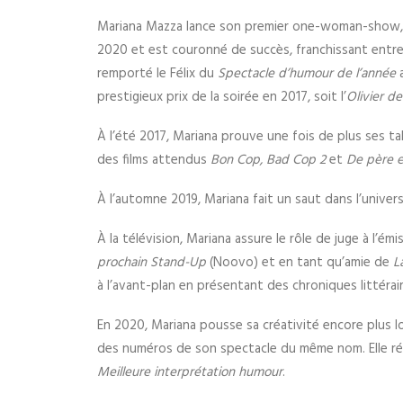
Mariana Mazza lance son premier one-woman-show
2020 et est couronné de succès, franchissant entre 
remporté le Félix du
Spectacle d’humour de l’année
a
prestigieux prix de la soirée en 2017, soit l’
Olivier de
À l’été 2017, Mariana prouve une fois de plus ses tal
des films attendus
Bon Cop, Bad Cop 2
et
De père en
À l’automne 2019, Mariana fait un saut dans l’univer
À la télévision, Mariana assure le rôle de juge à l’ém
prochain Stand-Up
(Noovo) et en tant qu’amie de
L
à l’avant-plan en présentant des chroniques littérair
En 2020, Mariana pousse sa créativité encore plus 
des numéros de son spectacle du même nom. Elle réc
Meilleure interprétation humour
.