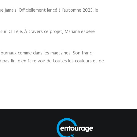
ue jamais. Officiellement lancé à l’automne 2025, le
sur ICI Télé. À travers ce projet, Mariana espère
s journaux comme dans les magazines. Son franc-
 pas fini d’en faire voir de toutes les couleurs et de