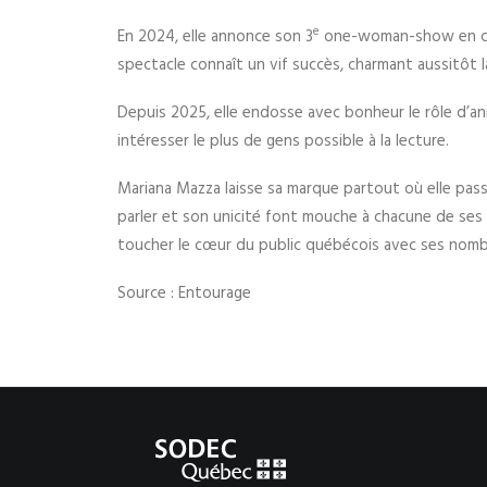
e
En 2024, elle annonce son 3
one-woman-show en ca
spectacle connaît un vif succès, charmant aussitôt la 
Depuis 2025, elle endosse avec bonheur le rôle d’an
intéresser le plus de gens possible à la lecture.
Mariana Mazza laisse sa marque partout où elle passe
parler et son unicité font mouche à chacune de ses ap
toucher le cœur du public québécois avec ses nombr
Source : Entourage